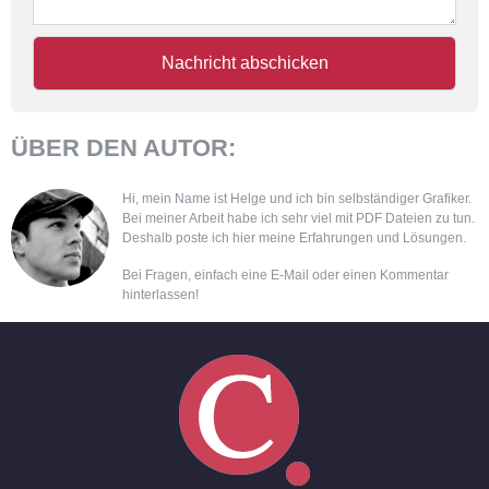
ÜBER DEN AUTOR:
Hi, mein Name ist Helge und ich bin selbständiger Grafiker.
Bei meiner Arbeit habe ich sehr viel mit PDF Dateien zu tun.
Deshalb poste ich hier meine Erfahrungen und Lösungen.
Bei Fragen, einfach eine E-Mail oder einen Kommentar
hinterlassen!