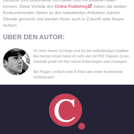
Benutzer ihre Dokumente hochladen und mit anderen teilen
können. Diese Vorteile des
Online Publishing
haben die beiden
Konkurrierenden Seiten zu den beliebtesten Anbietern solcher
Dienste gemacht und werden ihnen auch in Zukunft viele Nutzer
sichern.
ÜBER DEN AUTOR:
Hi, mein Name ist Helge und ich bin selbständiger Grafiker.
Bei meiner Arbeit habe ich sehr viel mit PDF Dateien zu tun.
Deshalb poste ich hier meine Erfahrungen und Lösungen.
Bei Fragen, einfach eine E-Mail oder einen Kommentar
hinterlassen!